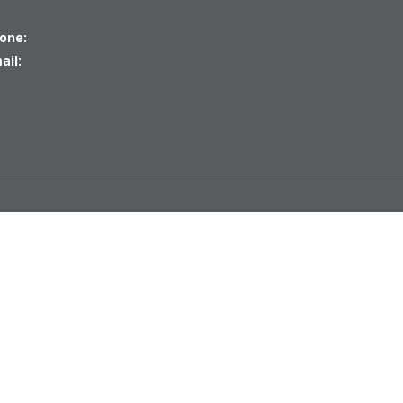
one:
ail: